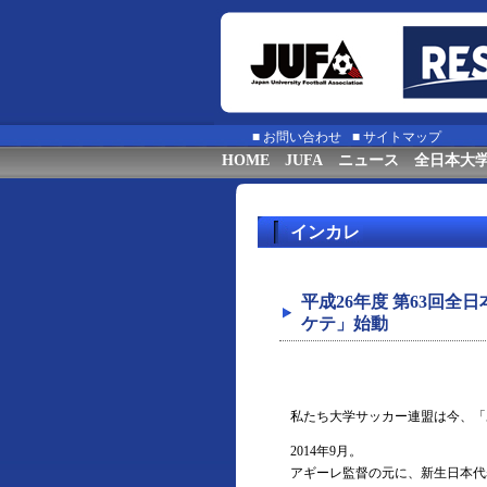
■
お問い合わせ
■
サイトマップ
HOME
JUFA
ニュース
全日本大
インカレ
平成26年度 第63回
ケテ」始動
私たち大学サッカー連盟は今、「
2014年9月。
アギーレ監督の元に、新生日本代