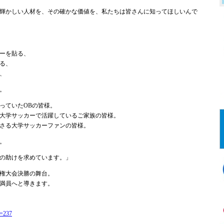
輝かしい人材を、その確かな価値を、私たちは皆さんに知ってほしいんで
ーを貼る、
る、
、
。
っていたOBの皆様。
大学サッカーで活躍しているご家族の皆様。
さる大学サッカーファンの皆様。
。
の助けを求めています。」
権大会決勝の舞台。
満員へと導きます。
n=237