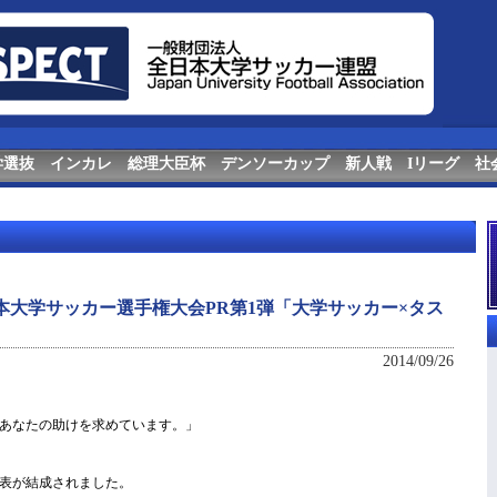
学選抜
インカレ
総理大臣杯
デンソーカップ
新人戦
Iリーグ
社
全日本大学サッカー選手権大会PR第1弾「大学サッカー×タス
2014/09/26
あなたの助けを求めています。」
表が結成されました。