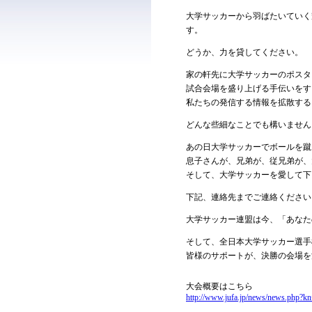
大学サッカーから羽ばたいていく
す。
どうか、力を貸してください。
家の軒先に大学サッカーのポスタ
試合会場を盛り上げる手伝いをす
私たちの発信する情報を拡散する
どんな些細なことでも構いません
あの日大学サッカーでボールを蹴
息子さんが、兄弟が、従兄弟が、
そして、大学サッカーを愛して下
下記、連絡先までご連絡ください
大学サッカー連盟は今、「あなた
そして、全日本大学サッカー選手
皆様のサポートが、決勝の会場を
大会概要はこちら
http://www.jufa.jp/news/news.php?k