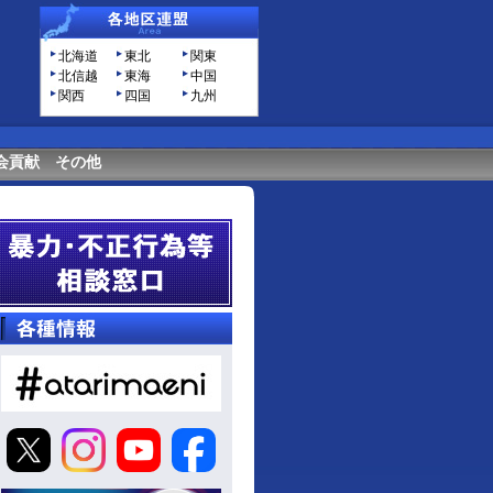
北海道
東北
関東
北信越
東海
中国
関西
四国
九州
会貢献
その他