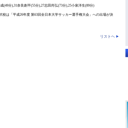
(49分),31奈良創平(55分),27志田尚弘(73分),25小泉洋生(89分)
沢校は「平成26年度 第63回全日本大学サッカー選手権大会」への出場が決
リストヘ