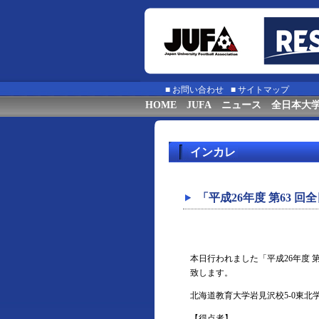
■
お問い合わせ
■
サイトマップ
HOME
JUFA
ニュース
全日本大
インカレ
「平成26年度 第63 
本日行われました「平成26年度 
致します。
北海道教育大学岩見沢校5-0東北
【得点者】