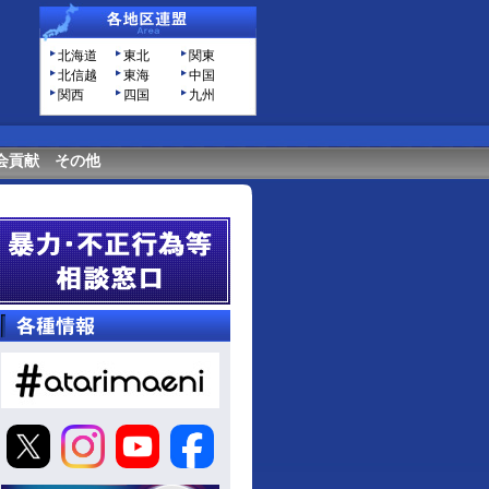
北海道
東北
関東
北信越
東海
中国
関西
四国
九州
会貢献
その他