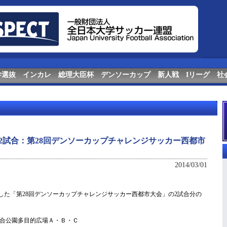
学選抜
インカレ
総理大臣杯
デンソーカップ
新人戦
Iリーグ
社
日目2試合：第28回デンソーカップチャレンジサッカー西都市
2014/03/01
ました「第28回デンソーカップチャレンジサッカー西都市大会」の2試合分の
合公園多目的広場Ａ・Ｂ・Ｃ