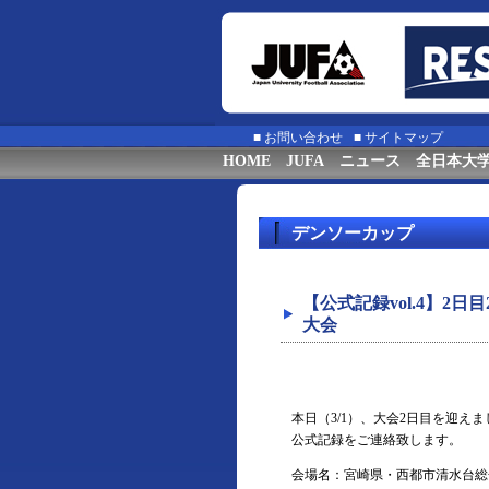
■
お問い合わせ
■
サイトマップ
HOME
JUFA
ニュース
全日本大
デンソーカップ
【公式記録vol.4】2
大会
本日（3/1）、大会2日目を迎え
公式記録をご連絡致します。
会場名：宮崎県・西都市清水台総