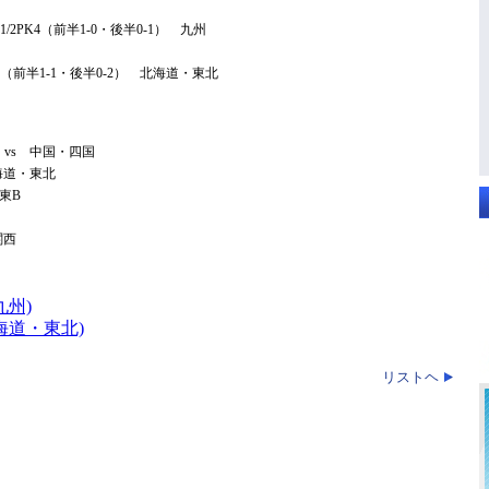
-1/2PK4（前半1-0・後半0-1） 九州
1-3（前半1-1・後半0-2） 北海道・東北
越 vs 中国・四国
北海道・東北
関東B
関西
九州)
海道・東北)
リストヘ