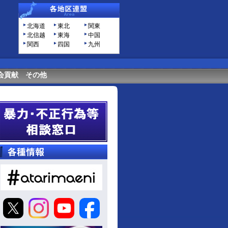
北海道
東北
関東
北信越
東海
中国
関西
四国
九州
会貢献
その他