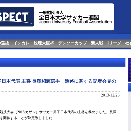
学選抜
インカレ
総理大臣杯
デンソーカップ
新人戦
Iリーグ
社
ド日本代表 主将 長澤和輝選手 進路に関する記者会見の
2013/12/23
競技大会（2013/カザン）サッカー男子日本代表の主将を務めました、長澤
を開催することが決定致しました。
。