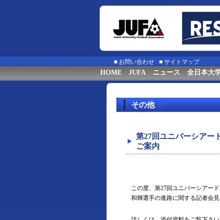
■
お問い合わせ
■
サイトマップ
HOME
JUFA
ニュース
全日本大
その他
第27回ユニバーシアー
ご案内
この度、第27回ユニバーシアード
和輝選手の進路に関する記者会見
詳しくは、添付資料をご覧下さい