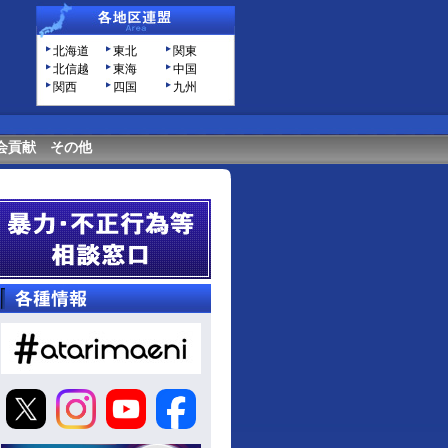
北海道
東北
関東
北信越
東海
中国
関西
四国
九州
会貢献
その他