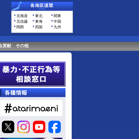
北海道
東北
関東
北信越
東海
中国
関西
四国
九州
会貢献
その他