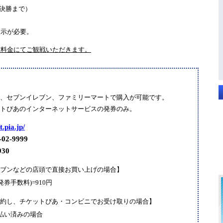
決勝まで）
示が必要。
般料金にてご観戦いただきます。
、セブンイレブン、ファミリーマートで購入が可能です。
トぴあのインターネットサービスの発券のみ。
t.pia.jp/
-9999
30
ブンなどの店頭で直接お買い上げの場合】
発券手数料)=910円
約し、チケットぴあ・コンビニでお受け取りの場合】
払い済みの場合