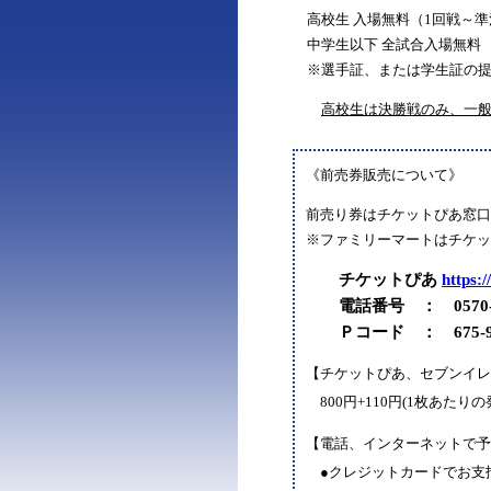
高校生 入場無料（1回戦～準
中学生以下 全試合入場無料
※選手証、または学生証の提
高校生は決勝戦のみ、一
《前売券販売について》
前売り券はチケットぴあ窓口
※ファミリーマートはチケッ
チケットぴあ
https://
電話番号 ： 0570-02
Ｐコード ： 675-9
【チケットぴあ、セブンイレ
800円+110円(1枚あたりの
【電話、インターネットで予
●クレジットカードでお支