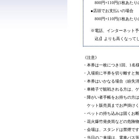
800円+110円(1枚あたり
●店頭でお支払いの場合
800円+110円(1枚あたり
※電話、インターネット予約
込)】よりも高くなって
《注意》
・本券は一枚につき1回、1名
・入場前に半券を切り離すと
・本券はいかなる場合（紛失
・車椅子で観戦される方は、
・障がい者手帳をお持ちの方は
ケット販売員までお声掛け
・ペットの持ち込みは固くお
・花火爆竹発炎筒などの危険
・会場は、スタンドは禁煙で
・当日のご来場は、電車バス