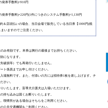
の発券手数料)=910円
の発券手数料)+220円(1件につきのシステム手数料)=1,130円
＆店頭払いの場合、当日会場で販売している当日券【1000円(税
しまいますのでご注意ください。
様のみ有効です。本券は興行の最後までお持ちください。
無効になります。
消失破損等）でも再発行いたしません。
ゲート係員までお申し付けください。
入場無料です。また、付添いの方には招待券1枚を差し上げます。チ
ください。
断りいたします。盲導犬介護犬は入場いただけます。
物の持ち込みは固くお断りいたします。
す。喫煙所がある場合はそちらをご利用ください。
等の公共交通機関をご利用ください。