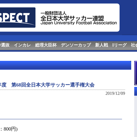
学選抜
インカレ
総理大臣杯
デンソーカップ
新人戦
Iリーグ
社
9年度 第68回全日本大学サッカー選手権大会
2019/12/09
800円)