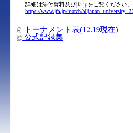
詳細は添付資料及びjfa.jpをご覧ください。
https://www.jfa.jp/match/alljapan_university_2
トーナメント表(12.19現在)
公式記録集