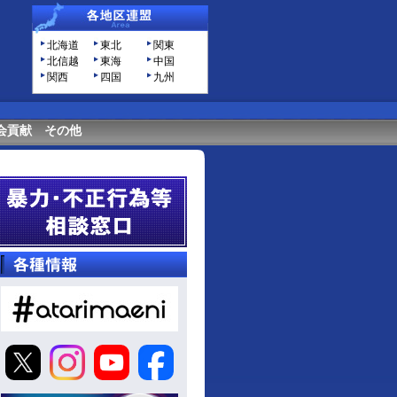
北海道
東北
関東
北信越
東海
中国
関西
四国
九州
会貢献
その他