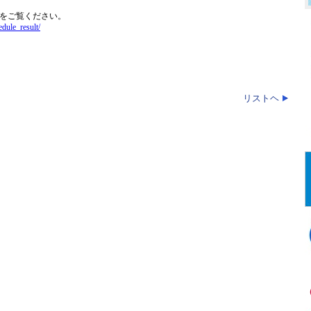
Lをご覧ください。
edule_result/
リストヘ