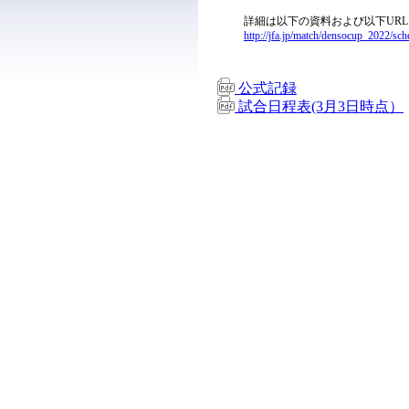
詳細は以下の資料および以下UR
http://jfa.jp/match/densocup_2022/sch
公式記録
試合日程表(3月3日時点）