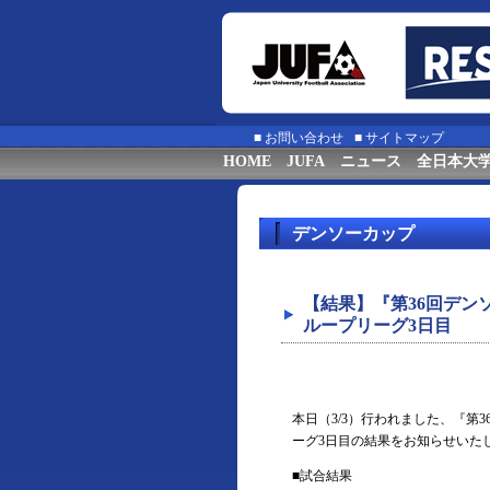
■
お問い合わせ
■
サイトマップ
HOME
JUFA
ニュース
全日本大
デンソーカップ
【結果】『第36回デ
ループリーグ3日目
本日（3/3）行われました、『
ーグ3日目の結果をお知らせいた
■試合結果