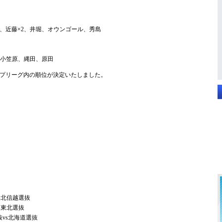
、近藤×2、井堀、オウンゴール、秀島
、小笠原、縄田、原田
プリーグ内の順位が決定いたしました。
vs北信越選抜
vs東北選抜
抜vs北海道選抜