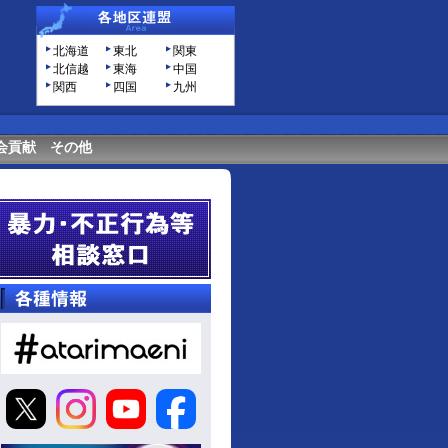
北海道
東北
関東
北信越
東海
中国
関西
四国
九州
会貢献
その他