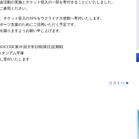
金活動の実施とチケット収入の一部を寄付することにいたしました。
ご参照ください。
、チケット収入の10％をウクライナ大使館へ寄付いたします。
ポーツ支援のためにご活用いただく予定です。
を賜りますようお願い申し上げます。
SOCCER 第19 回大学日韓(韓日)定期戦
スタジアム平塚
し受付いたします
リストヘ