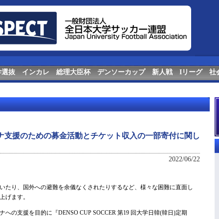
学選抜
インカレ
総理大臣杯
デンソーカップ
新人戦
Iリーグ
社
イナ支援のための募金活動とチケット収入の一部寄付に関し
2022/06/22
いたり、国外への避難を余儀なくされたりするなど、様々な困難に直面し
上げます。
支援を目的に『DENSO CUP SOCCER 第19 回大学日韓(韓日)定期