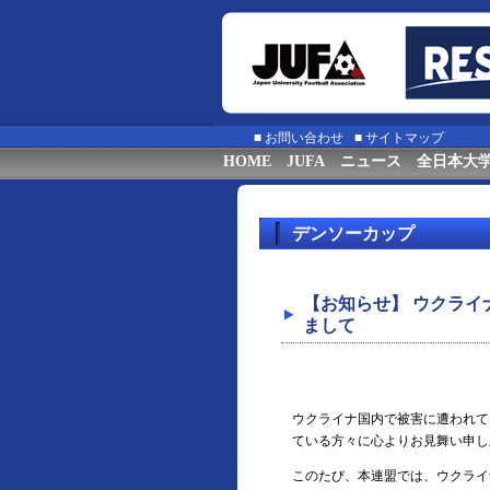
■
お問い合わせ
■
サイトマップ
HOME
JUFA
ニュース
全日本大
デンソーカップ
【お知らせ】 ウクラ
まして
ウクライナ国内で被害に遭われて
ている方々に心よりお見舞い申し
このたび、本連盟では、ウクライナへの