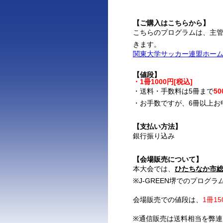
【ご購入はこちらから】
こちらのプログラムは、主
きます。
関東大学サッカー連盟ホー
【値段】
・1冊1000円[税込]
・送料・手数料は5冊まで
50
・お手数ですが、6冊以上お
【支払い方法】
銀行振り込み
【会場販売について】
本大会では、
ひたちなか市
※J-GREEN堺でのプログ
会場販売での値段は、
1冊15
※通信販売は送料相当を弊連