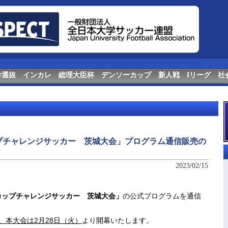
学選抜
インカレ
総理大臣杯
デンソーカップ
新人戦
Iリーグ
社
ップチャレンジサッカー 茨城大会」プログラム通信販売の
2023/02/15
カップチャレンジサッカー 茨城大会」
の公式プログラムを通信
、本大会は2月28日（火）
より開幕いたします。