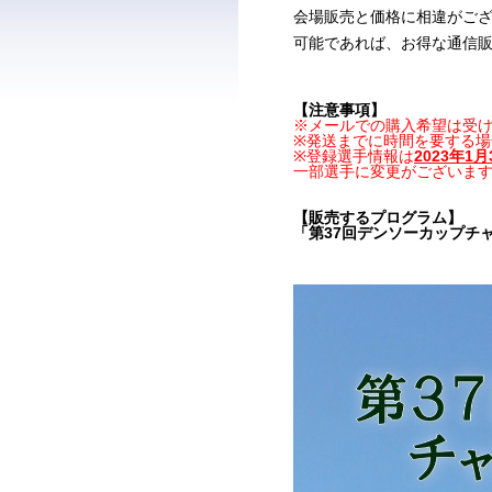
会場販売と価格に相違がご
可能であれば、お得な通信
【注意事項】
※メールでの購入希望は受
※発送までに時間を要する
※登録選手情報は
2023年1
一部選手に変更がございま
【販売するプログラム】
「第37回デンソーカップチ