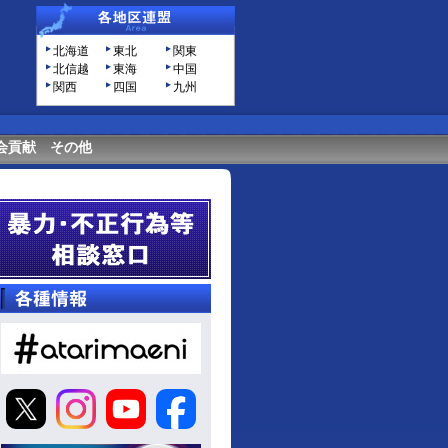
北海道
東北
関東
北信越
東海
中国
関西
四国
九州
会貢献
その他