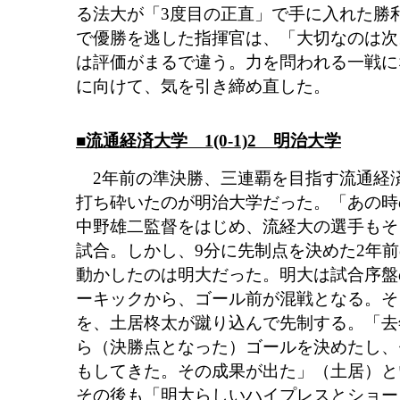
る法大が「3度目の正直」で手に入れた勝
で優勝を逃した指揮官は、「大切なのは次
は評価がまるで違う。力を問われる一戦に
に向けて、気を引き締め直した。
■流通経済大学 1(0-1)2 明治大学
2年前の準決勝、三連覇を目指す流通経
打ち砕いたのが明治大学だった。「あの時
中野雄二監督をはじめ、流経大の選手もそ
試合。しかし、9分に先制点を決めた2年
動かしたのは明大だった。明大は試合序盤
ーキックから、ゴール前が混戦となる。そ
を、土居柊太が蹴り込んで先制する。「去
ら（決勝点となった）ゴールを決めたし、
もしてきた。その成果が出た」（土居）と
その後も「明大らしいハイプレスとショー