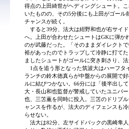
得点の上田綺世がヘディングシュート。こ
いたものの、その5分後にも上田がゴール
チャンスが続く。
すると39分、法大は紺野和也が右サイド
へ。上田が合わせたシュートはGKに弾か
のが武藤だった。「そのままダイレクトで
裕があったのでトラップして冷静に打てた
ましたシュートがゴールに突き刺さり、法
1点を追う形となった筑波大はハーフタ
ランチの鈴木徳真らが中盤からの展開で好
ルに結びつかない。66分には「後半出し
大・長山和也監督が警戒していたユニバー
也、三笘薫を同時に投入。三笘のドリブル
ャンスを作るが、法大のディフェンスも冷
らせない。
法大は82分、左サイドバックの黒崎隼人