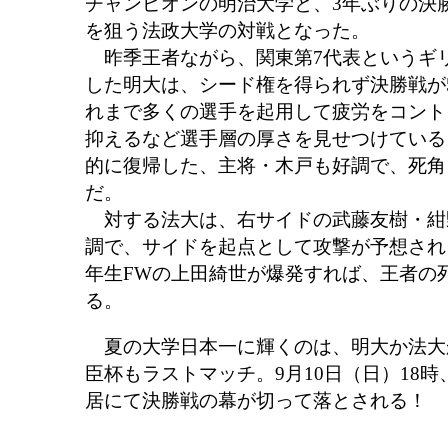
チャンピオンの明治大学と、3年ぶりの決勝
を狙う法政大学の対戦となった。
昨季王者ながら、関東第7代表というギ
した明大は、シード権を得られず決勝戦が
れまで多くの選手を起用して疲労をコント
抑えるなど選手層の厚さを見せつけている
的に復帰した、主将・木戸も好調で、死角
だ。
対する法大は、右サイドの武藤友樹・紺
調で、サイドを起点として攻撃が予想され
年生FWの上田綺世が爆発すれば、王者の
る。
夏の大学日本一に輝くのは、明大か法大
臣杯もラストマッチ。9月10日（日）18
居にて決勝戦の幕が切って落とされる！