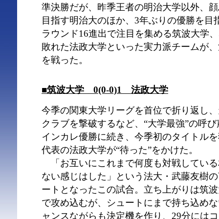
準決勝だが、昨季王者の明治大学以外、顔
目指す明治大のほか、3年ぶりの優勝を目
ラウンド16進出で注目を集める筑波大学、
敗れた法政大学といった実力派チームが、
を戦った。
■筑波大学 0(0-0)1 法政大学
今季の関東大学リーグを首位で折り返し、天
クラブを撃破するなど、“大学最強”の呼
インカレ優勝に続き、今季初のタイトルを
代表の法政大学が“待った”をかけた。
「お互いにこれまで何度も対戦している
ない感じはした」という法大・武藤友樹の
ートとなったこの試合。立ち上がりは筑波
で攻め込むが、シュートにまで持ち込めな
ャンスながらも決定機を作り、29分にはコ