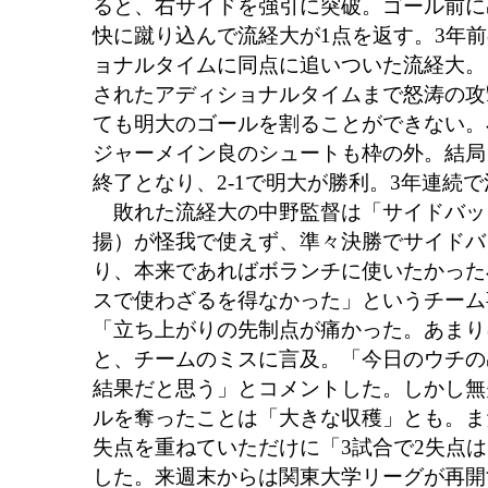
ると、右サイドを強引に突破。ゴール前に
快に蹴り込んで流経大が1点を返す。3年
ョナルタイムに同点に追いついた流経大。
されたアディショナルタイムまで怒涛の攻
ても明大のゴールを割ることができない。
ジャーメイン良のシュートも枠の外。結局
終了となり、2-1で明大が勝利。3年連続
敗れた流経大の中野監督は「サイドバッ
揚）が怪我で使えず、準々決勝でサイドバ
り、本来であればボランチに使いたかった
スで使わざるを得なかった」というチーム
「立ち上がりの先制点が痛かった。あまり
と、チームのミスに言及。「今日のウチの
結果だと思う」とコメントした。しかし無
ルを奪ったことは「大きな収穫」とも。ま
失点を重ねていただけに「3試合で2失点
した。来週末からは関東大学リーグが再開