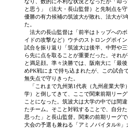
なり、数的に不利な状況となったが「却っ
と思う」（法大・長山監督）と先制点を守
優勝の有力候補の筑波大が敗れ、法大が3
た。
法大の長山監督は「前半はトップへのボ
イドの攻撃など）ウチのストロングポイン
試合を振り返り「筑波大は後半、中野や三
ら先に点を取ることが重要だった。それが
と満足顔。準々決勝では、阪南大に「最後
めPK戦にまで持ち込まれたが、この試合
無失点で守りきった。
「これまで九州第1代表（九州産業大学）
学）と倒してきて、ここで関東前期リーグ
ことになった。筑波大は大学の中では間違
たチーム。そこと対戦することで、自分た
思った」と長山監督。関東の前期リーグでの
大会の予選も兼ねる「アミノバイタル®」カ