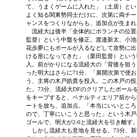
て、うまくゲームに入れた」（土居）とい
よく知る関東勢同士だけに、次第に両チー
ャンスをつくりながらも、追加点が生まれ
流経大は後半「全体的にボランチの位置
監督）という中盤を修正。渡邉新太、小池
花歩夢にもボールが入るなどして攻勢に出
ける形になってきた」（栗田監督）という
入。前がかりになる流経大の「背後を狙う
った明大はさらに71分、「展開次第で使
う、主将の木戸皓貴を投入。この木戸の投
た。73分、流経大DFのクリアしたボール
をキープすると、ペナルティエリア前から
ートを放ち、追加点。「本当にいいところ
ので、丁寧にいこうと思った」という木戸
ゴールで、明大が2-0と流経大を引き離す
しかし流経大も意地を見せる。73分、新