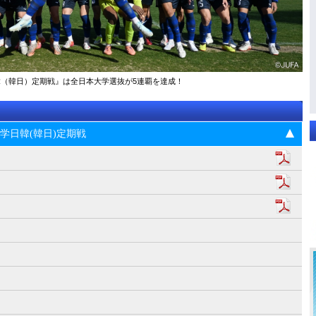
大学日韓（韓日）定期戦』は全日本大学選抜が5連覇を達成！
5回大学日韓(韓日)定期戦