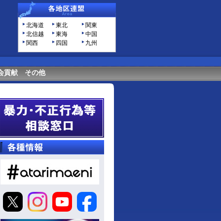
北海道
東北
関東
北信越
東海
中国
関西
四国
九州
会貢献
その他