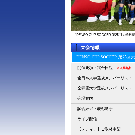
『DENSO CUP SOCCER 第25回
大会情報
DENSO CUP SOCCER 第2
開催要項・試合日程
※入場無料
全日本大学選抜メンバーリスト
全韓國大学選抜メンバーリスト
会場案内
試合結果・表彰選手
ライブ配信
【メディア】ご取材申請