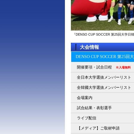
『DENSO CUP SOCCER 第25回
大会情報
DENSO CUP SOCCER 第2
開催要項・試合日程
※入場無料
全日本大学選抜メンバーリスト
全韓國大学選抜メンバーリスト
会場案内
試合結果・表彰選手
ライブ配信
【メディア】ご取材申請