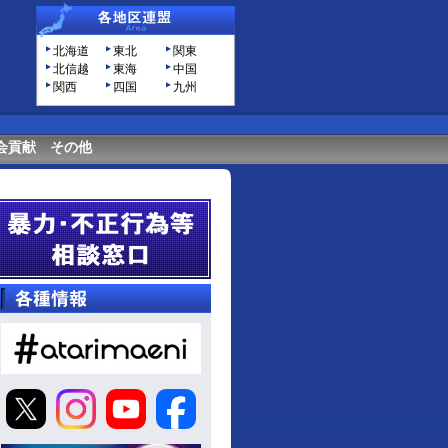
北海道
東北
関東
北信越
東海
中国
関西
四国
九州
会貢献
その他