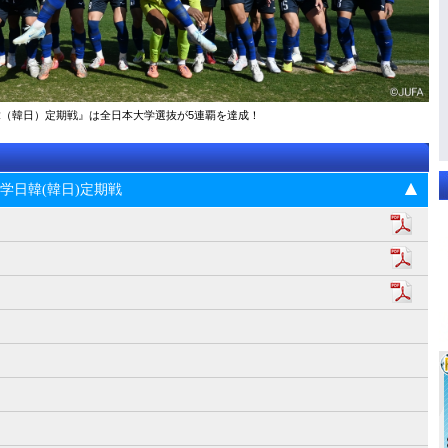
大学日韓（韓日）定期戦』は全日本大学選抜が5連覇を達成！
5回大学日韓(韓日)定期戦