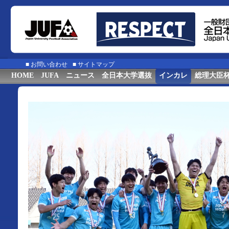
■
お問い合わせ
■
サイトマップ
HOME
JUFA
ニュース
全日本大学選抜
インカレ
総理大臣