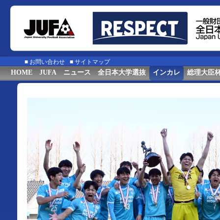
■
お問い合わせ
■
サイトマップ
HOME
JUFA
ニュース
全日本大学選抜
インカレ
総理大臣