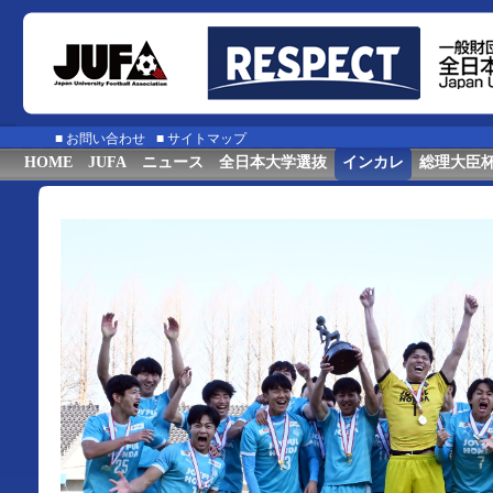
■
お問い合わせ
■
サイトマップ
HOME
JUFA
ニュース
全日本大学選抜
インカレ
総理大臣