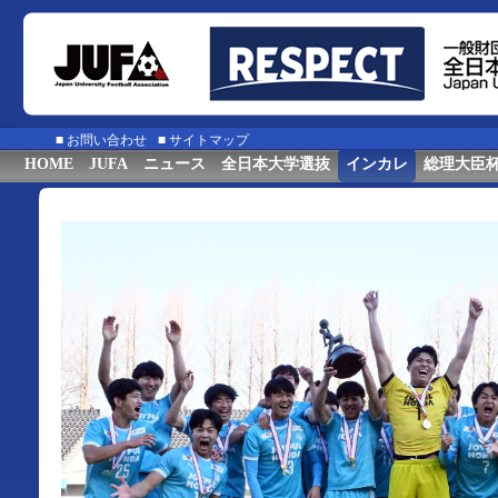
■
お問い合わせ
■
サイトマップ
HOME
JUFA
ニュース
全日本大学選抜
インカレ
総理大臣