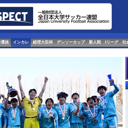
学選抜
インカレ
総理大臣杯
デンソーカップ
新人戦
Iリーグ
社