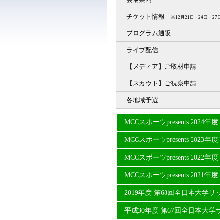
チケット情報
※12月21日・24日・
プログラム通販
ライブ配信
【メディア】ご取材申請
【スカウト】ご視察申請
各地域予選
MCCスポーツpresents 20
MCCスポーツpresents 20
MCCスポーツpresents 20
MCCスポーツpresents 20
2019年度 第68回全日本大学
平成30年度 第67回全日本大