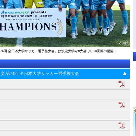
025年度 第74回 全⽇本⼤学サッカー選⼿権⼤会』は筑波大学が8大会ぶり10回目の優勝！
s 2025年度 第74回 全⽇本⼤学サッカー選⼿権⼤会