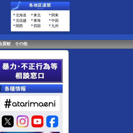
北海道
東北
関東
北信越
東海
中国
関西
四国
九州
会貢献
その他