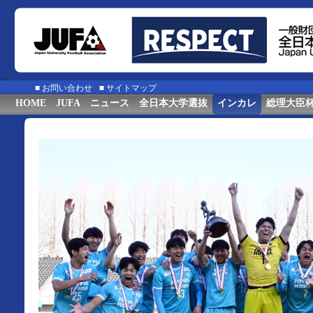
■
お問い合わせ
■
サイトマップ
HOME
JUFA
ニュース
全日本大学選抜
インカレ
総理大臣