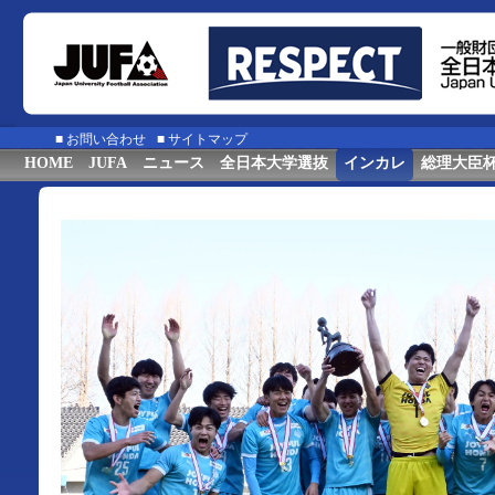
■
お問い合わせ
■
サイトマップ
HOME
JUFA
ニュース
全日本大学選抜
インカレ
総理大臣