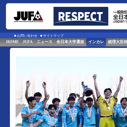
■
お問い合わせ
■
サイトマップ
HOME
JUFA
ニュース
全日本大学選抜
インカレ
総理大臣