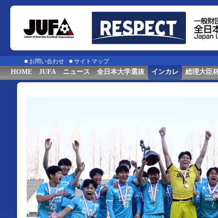
■
お問い合わせ
■
サイトマップ
HOME
JUFA
ニュース
全日本大学選抜
インカレ
総理大臣