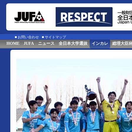
■
お問い合わせ
■
サイトマップ
HOME
JUFA
ニュース
全日本大学選抜
インカレ
総理大臣