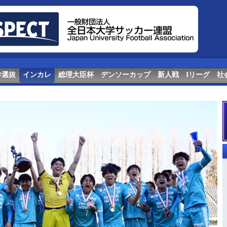
学選抜
インカレ
総理大臣杯
デンソーカップ
新人戦
Iリーグ
社