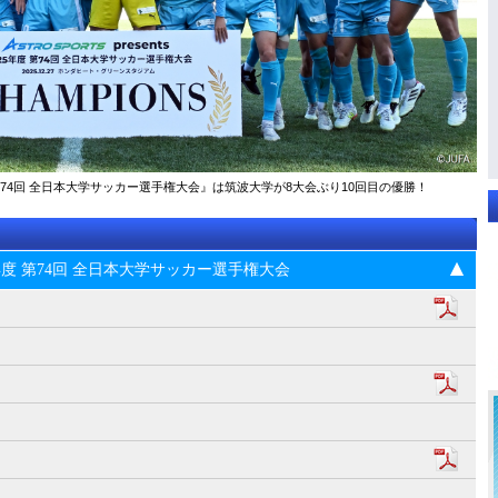
025年度 第74回 全⽇本⼤学サッカー選⼿権⼤会』は筑波大学が8大会ぶり10回目の優勝！
s 2025年度 第74回 全⽇本⼤学サッカー選⼿権⼤会