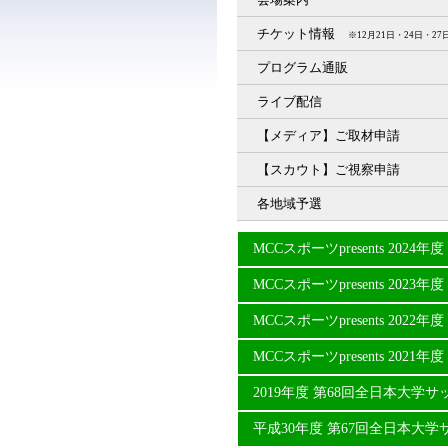
チケット情報
※12月21日・24日・
プログラム通販
ライブ配信
【メディア】ご取材申請
【スカウト】ご視察申請
各地域予選
MCCスポーツpresents 20
MCCスポーツpresents 20
MCCスポーツpresents 20
MCCスポーツpresents 20
2019年度 第68回全日本大学
平成30年度 第67回全日本大