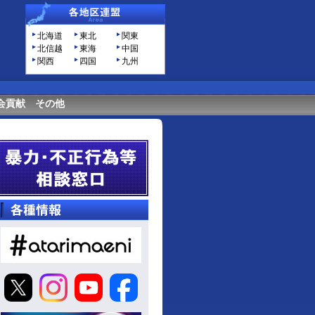
北海道
東北
関東
北信越
東海
中国
関西
四国
九州
会貢献
その他