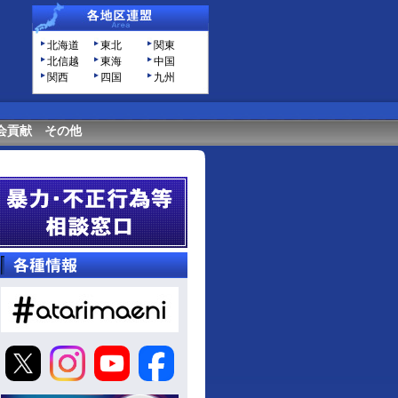
北海道
東北
関東
北信越
東海
中国
関西
四国
九州
会貢献
その他