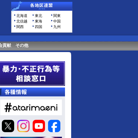
北海道
東北
関東
北信越
東海
中国
関西
四国
九州
会貢献
その他