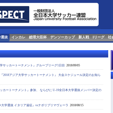
学選抜
インカレ
総理大臣杯
デンソーカップ
新人戦
Iリーグ
社
学サッカートーナメント』グループリーグ1日目
2018/09/05
抜『2018アジア大学サッカートーナメント』 大会スケジュール決定のお知ら
サッカートーナメント』参加、 ならびに U-19全日本大学選抜メンバー決定の
本大学選抜 イタリア遠征』vsナポリプリマヴェーラ
2018/08/15