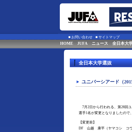
■
お問い合わせ
■
サイトマップ
HOME
JUFA
ニュース
全日本大
全日本大学選抜
ユニバーシアード（20
7月2日から行われる、第28回ユ
選手1名が変更となりましたので
【変更前】
DF 山越 康平（ヤマコシ コ