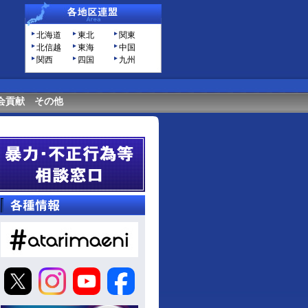
北海道
東北
関東
北信越
東海
中国
関西
四国
九州
会貢献
その他