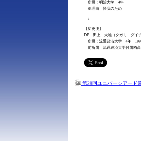
所属：明治大学 4年
※理由：怪我のため
↓
【変更後】
DF 田上 大地（タガミ ダイ
所属：流通経済大学 4年 1993.6.1
前所属：流通経済大学付属柏高
第28回ユニバーシアード競技