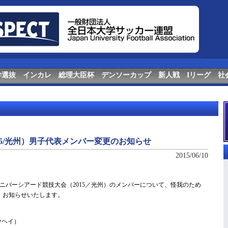
学選抜
インカレ
総理大臣杯
デンソーカップ
新人戦
Iリーグ
社
15/光州）男子代表メンバー変更のお知らせ
2015/06/10
ニバーシアード競技大会（2015／光州）のメンバーについて、怪我のため
、お知らせいたします。
ウヘイ）