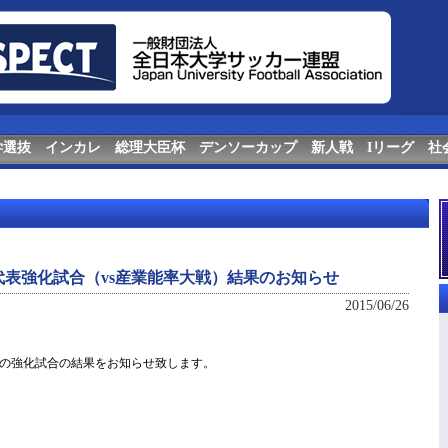
学選抜
インカレ
総理大臣杯
デンソーカップ
新人戦
Iリーグ
社
表強化試合（vs産業能率大戦）結果のお知らせ
2015/06/26
の強化試合の結果をお知らせ致します。