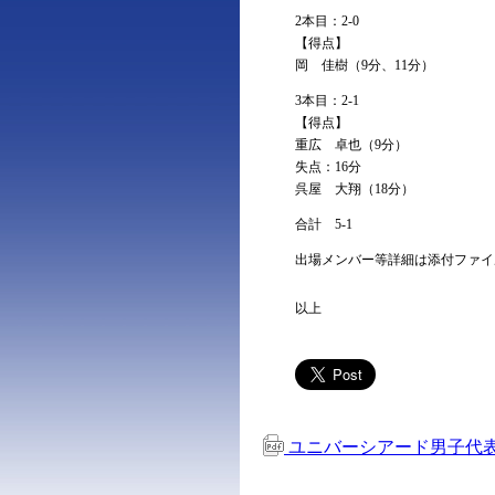
2本目：2-0
【得点】
岡 佳樹（9分、11分）
3本目：2-1
【得点】
重広 卓也（9分）
失点：16分
呉屋 大翔（18分）
合計 5-1
出場メンバー等詳細は添付ファイ
以上
ユニバーシアード男子代表