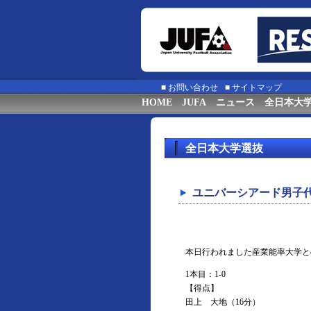
■
お問い合わせ
■
サイトマップ
HOME
JUFA
ニュース
全日本大
全日本大学選抜
ユニバーシアード男子代
本日行われました産業能率大学と
1本目：1-0
【得点】
田上 大地（16分）