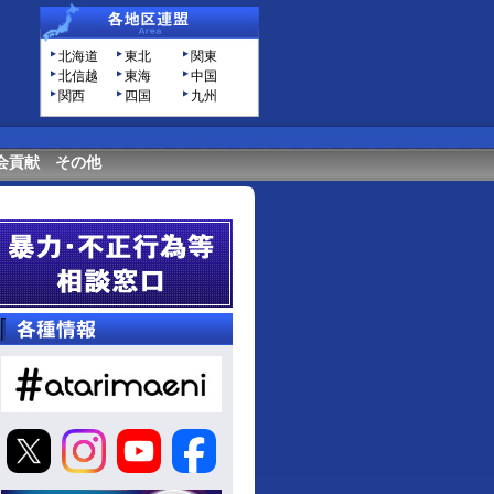
北海道
東北
関東
北信越
東海
中国
関西
四国
九州
会貢献
その他