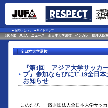
■
お問い合わせ
■
サイトマップ
HOME
JUFA
ニュース
全日本大学選抜
インカレ
総理大臣
全日本大学選抜
『第3回 アジア大学サッカ
プ』参加ならびにU-19全日
お知らせ
このたび、一般財団法人全日本大学サッカ