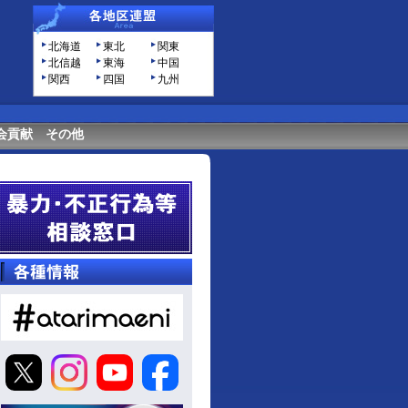
北海道
東北
関東
北信越
東海
中国
関西
四国
九州
会貢献
その他