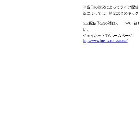
※当日の状況によってライブ配信
況によっては、第２試合のキック
※※配信予定の対戦カードや、録
い。
ジェイネットTVホームページ
http://www.jnet-tv.com/soccer/