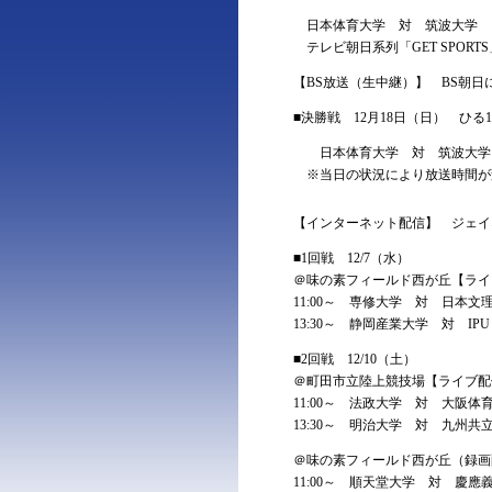
日本体育大学 対 筑波大学
テレビ朝日系列「GET SPOR
【BS放送（生中継）】 BS朝日
■決勝戦 12月18日（日） ひる12
日本体育大学 対 筑波大学
※当日の状況により放送時間が
【インターネット配信】 ジェイ
■1回戦 12/7（水）
＠味の素フィールド西が丘【ライ
11:00～ 専修大学 対 日本文
13:30～ 静岡産業大学 対 I
■2回戦 12/10（土）
＠町田市立陸上競技場【ライブ配
11:00～ 法政大学 対 大阪体
13:30～ 明治大学 対 九州共
＠味の素フィールド西が丘（録画
11:00～ 順天堂大学 対 慶應