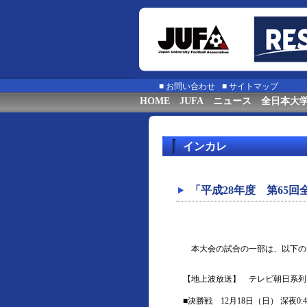
■
お問い合わせ
■
サイトマップ
HOME
JUFA
ニュース
全日本大
インカレ
「平成28年度 第65
本大会の試合の一部は、以下の
【地上波放送】 テレビ朝日系列
■決勝戦 12月18日（日） 深夜0:4