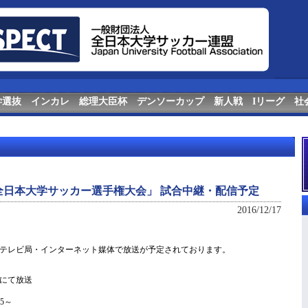
学選抜
インカレ
総理大臣杯
デンソーカップ
新人戦
Iリーグ
社
回全日本大学サッカー選手権大会」 試合中継・配信予定
2016/12/17
テレビ局・インターネット媒体で放送が予定されております。
にて放送
5～