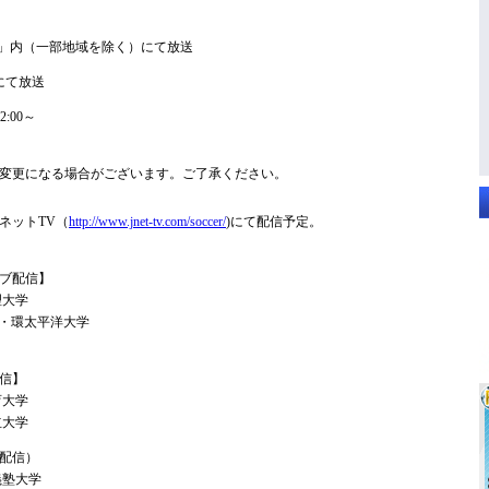
TS」内（一部地域を除く）にて放送
にて放送
:00～
変更になる場合がございます。ご了承ください。
ネットTV（
http://www.jnet-tv.com/soccer/
)にて配信予定。
ブ配信】
理大学
PU・環太平洋大学
信】
育大学
立大学
配信）
義塾大学