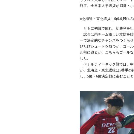
終了。全日本大学選抜が13番・
○北海道・東北選抜 0(0-0,PK4
ともに初戦で敗れ、初勝利を狙
試合は両チーム激しい攻防を繰
ーで決定的なチャンスをつくらせ
びたびシュートを放つが、ゴール
ル前に迫るが、こちらもゴールな
した。
ペナルティーキック戦では、中国
が、北海道・東北選抜は5番手の
し、5位・6位決定戦に進むこと