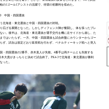
小柏の1ゴール1アシストの活躍で、待望の初勝利を収めた。
-3)0 中国・四国選抜
う北海道・東北選抜と中国・四国選抜の対戦。
り広げる展開となった。しかしディフェンス陣が奮闘し、体を張ったプレ
ない。後半は、北海道・東北選抜が選手交代を機に左サイドから崩し、た
まではいたらず。一方、中国・四国選抜も試合終盤にカウンターからゴー
らず、試合は規定どおり延長戦を行わず、ペナルティーキック戦へと突入
・四国選抜の2番手、赤木直人が失敗。4番手は両チームとも失敗する
鈴木大貴がきっちりと決めて試合終了。PK4-3で北海道・東北選抜が勝利
となった。