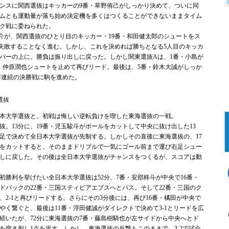
ンスに関西選抜はキッカーの9番・草野侑己がしっかり決めて、ついに同
ムとも運動量が落ち始め決定機を多くはつくることができないままタイム
ク戦に委ねられた。
介が、関西選抜のひとり目のキッカー・19番・和田健太郎のシュートをス
失敗することなく進む。しかし、これを決めれば勝ちとなる5人目のキッカ
はバーの上に。勝負は振り出しに戻った。しかし関東選抜Aは、1番・小島が
番・仲原潤也シュートを止めて再びリード。最後は、5番・鈴木大誠がしっか
年連続の決勝戦に駒を進めた。
選抜
本大学選抜と、初戦は悔しい逆転負けを喫した東海選抜の一戦。
。13分に、19番・児玉駿斗がボールをカットして中央に抜け出した13
足で決めて全日本大学選抜が先制する。しかしその直後に東海選抜の、17
をカットすると、そのままドリブルで一気にゴール前まで運び右足シュー
しに戻した。その後は全日本大学選抜がチャンスをつくるが、スコアは動
。
勝利を挙げたい全日本大学選抜は52分、7番・安部柊斗が中央で16番・
ドバックの22番・三国スティビアエブスへとパス。そして22番・三国のク
、2-1と再びリードする。さらにその3分後には、再び16番・橘田が中央で
やく繋ぐと、最後は11番・浮田健誠がダイレクトで決めて3-1とリードを広
続いたが、72分に東海選抜の7番・藤島樹騎也が左サイドから中央へとド
を突き刺し1点を返す。しかし、東海選抜の反撃もこのままで、3-2で試合