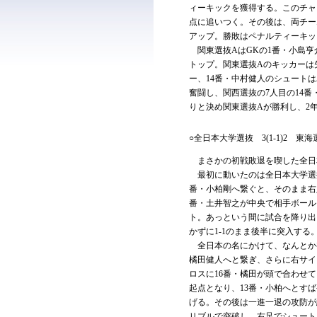
ィーキックを獲得する。このチャ
点に追いつく。その後は、両チー
アップ。勝敗はペナルティーキッ
関東選抜AはGKの1番・小島亨
トップ。関東選抜Aのキッカーは
ー、14番・中村健人のシュート
奮闘し、関西選抜の7人目の14
りと決め関東選抜Aが勝利し、2
○全日本大学選抜 3(1-1)2 東海
まさかの初戦敗退を喫した全日
最初に動いたのは全日本大学選抜
番・小柏剛へ繋ぐと、そのまま右
番・土井智之が中央で相手ボール
ト。あっという間に試合を降り出
かずに1-1のまま後半に突入する
全日本の名にかけて、なんとか初
橘田健人へと繋ぎ、さらに右サイ
ロスに16番・橘田が頭で合わせて
起点となり、13番・小柏へとすば
げる。その後は一進一退の攻防が
リブルで突破し、右足でシュート