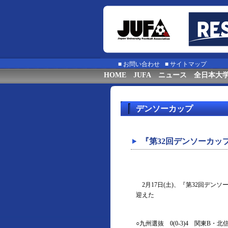
■
お問い合わせ
■
サイトマップ
HOME
JUFA
ニュース
全日本大
デンソーカップ
『第32回デンソーカッ
2月17日(土)、『第32回デン
迎えた
○九州選抜 0(0-3)4 関東B・北