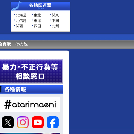
北海道
東北
関東
北信越
東海
中国
関西
四国
九州
会貢献
その他