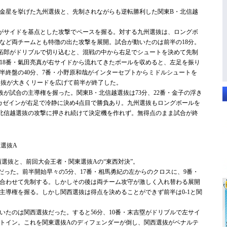
金星を挙げた九州選抜と、先制されながらも逆転勝利した関東B・北信越
がサイドを基点とした攻撃でペースを握る。対する九州選抜は、ロングボ
など両チームとも特徴の出た攻撃を展開。試合が動いたのは前半の18分。
子拓郎がドリブルで切り込むと、混戦の中から右足でシュートを決めて先制
は18番・氣田亮真が右サイドから流れてきたボールを収めると、左足を振り
半終盤の40分、7番・小野原和哉がインターセプトからミドルシュートを
選抜が大きくリードを広げて前半が終了した。
が試合の主導権を握った。関東B・北信越選抜は73分、22番・金子の浮き
カゼインが右足で冷静に決め4点目で勝負あり。九州選抜もロングボールを
北信越選抜の攻撃に押され続けて決定機を作れず。無得点のまま試合が終
東選抜A
選抜と、前回大会王者・関東選抜Aの“東西対決”。
った。前半開始早々の5分、17番・相馬勇紀の左からのクロスに、9番・
合わせて先制する。しかしその後は両チーム攻守が激しく入れ替わる展開
主導権を握る。しかし関西選抜は得点を決めることができず前半は0-1と関
たのは関西選抜だった。すると56分、10番・末吉塁がドリブルで左サイ
トイン。これを関東選抜Aのディフェンダーが倒し、関西選抜がペナルテ