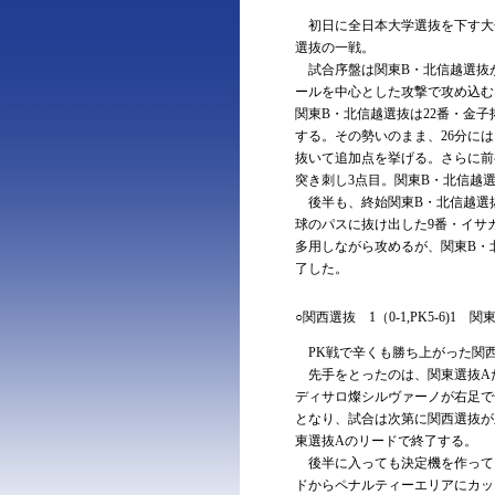
初日に全日本大学選抜を下す大
選抜の一戦。
試合序盤は関東B・北信越選抜
ールを中心とした攻撃で攻め込む
関東B・北信越選抜は22番・金
する。その勢いのまま、26分に
抜いて追加点を挙げる。さらに前
突き刺し3点目。関東B・北信越
後半も、終始関東B・北信越選抜
球のパスに抜け出した9番・イサ
多用しながら攻めるが、関東B・
了した。
○関西選抜 1（0-1,PK5-6)1 関
PK戦で辛くも勝ち上がった関西
先手をとったのは、関東選抜Aだ
ディサロ燦シルヴァーノが右足で
となり、試合は次第に関西選抜が
東選抜Aのリードで終了する。
後半に入っても決定機を作ってい
ドからペナルティーエリアにカッ