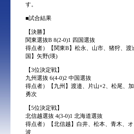
す。
■試合結果
【決勝】
関東選抜B 8(2-0)1 四国選抜
得点者）【関東B】松永、山市、猪狩、渡邊
国】矢野(瑛)
【3位決定戦】
九州選抜 6(4-0)2 中国選抜
得点者）【九州】渡邉、片山×2、松尾、
勇次
【5位決定戦】
北信越選抜 4(3-0)1 北海道選抜
得点者）【北信越】白井、松本、青木、オ
波