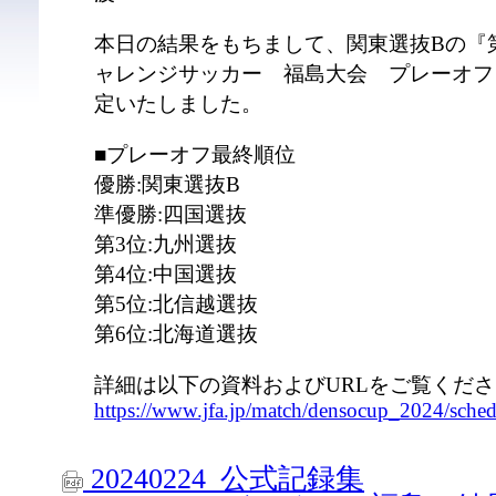
本日の結果をもちまして、関東選抜Bの『
ャレンジサッカー 福島大会 プレーオフ
定いたしました。
■プレーオフ最終順位
優勝:関東選抜B
準優勝:四国選抜
第3位:九州選抜
第4位:中国選抜
第5位:北信越選抜
第6位:北海道選抜
詳細は以下の資料およびURLをご覧くだ
https://www.jfa.jp/match/densocup_2024/schedu
20240224_公式記録集