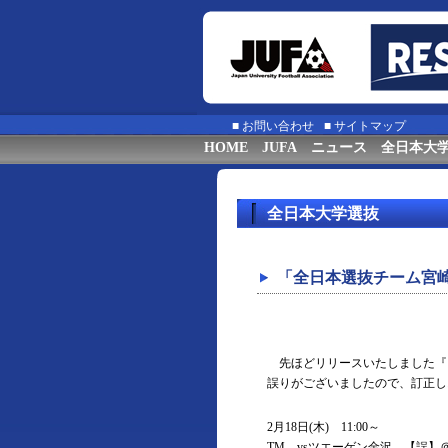
■
お問い合わせ
■
サイトマップ
HOME
JUFA
ニュース
全日本大
全日本大学選抜
「全日本選抜チーム宮
先ほどリリースいたしました『
誤りがございましたので、訂正し
2月18日(木) 11:00～
TM vsツエーゲン金沢 【誤