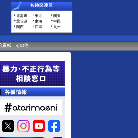
北海道
東北
関東
北信越
東海
中国
関西
四国
九州
会貢献
その他