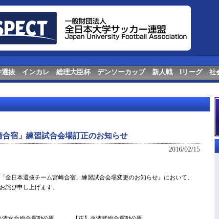
学選抜
インカレ
総理大臣杯
デンソーカップ
新人戦
Iリーグ
社
崎合宿」練習試合会場訂正のお知らせ
2016/02/15
「全日本選抜チーム宮崎合宿」練習試合会場変更のお知らせ』において、
お詫び申し上げます。
】＠清水台総合運動公園 → 【正】＠清武総合運動公園