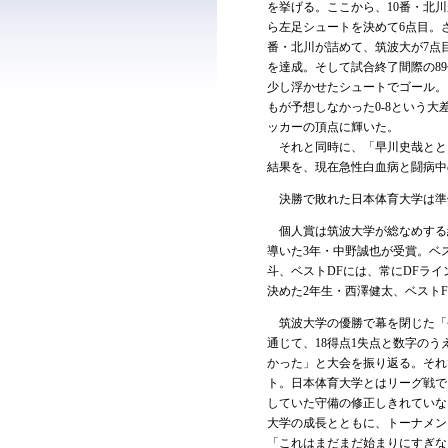
を挙げる。ここから、10番・北
ら左足シュートを決めて6点目。さ
番・北川が詰めて、筑波大が7点
を達成。そして試合終了間際の8
少し浮かせたシュートでゴール。
もが予想しなかった0-8という大
ッカーの頂点に輝いた。
それと同時に、「早川史哉とと
結果を、現在急性白血病と闘病中
決勝で敗れた日本体育大学は準優
個人賞は筑波大学が総なめする
導いた3年・中野誠也が受賞。ベ
斗、ベストDFには、常にDFラ
決めた2年生・西澤健太、ベスト
筑波大学の優勝で幕を閉じた「平
通じて、18得点1失点と数字の
かった」と大会を振り返る。それ
ト。日本体育大学とはリーグ戦で
していた守備の修正しきれていな
大学の成長とともに、トーナメン
「これはまだまだ始まりにすぎな