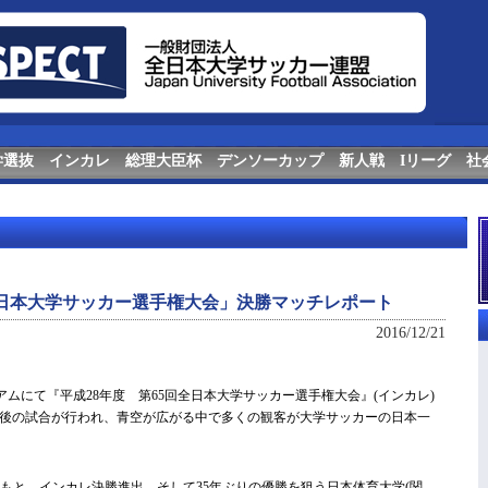
学選抜
インカレ
総理大臣杯
デンソーカップ
新人戦
Iリーグ
社
回全日本大学サッカー選手権大会」決勝マッチレポート
2016/12/21
ジアムにて『平成28年度 第65回全日本大学サッカー選手権大会』(インカレ)
後の試合が行われ、青空が広がる中で多くの観客が大学サッカーの日本一
のもと、インカレ決勝進出、そして35年ぶりの優勝を狙う日本体育大学(関