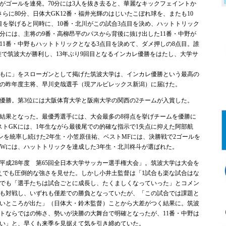
川がゴールを連発。70分には3人を抜き去ると、華麗なキックフェイントか
らに80分、日体大GK12番・福井光輝のはじいたこぼれ球を、またも10
目を挙げると同時に、10番・北川がこの試合3点目を決め、ハットトリック
9分には、主将の9番・高柳昂平のパスから背後に抜け出した11番・中野が
11番・中野もハットトリックとなる3点目を決めて、ダメ押しの8点目。誰
差で筑波大が勝利し、13年ぶり9回目となるインカレ優勝をはたし、大学サ
もに」をスローガンとして掲げた筑波大学は、インカレ優勝という最高の
の昨年度主将、早川史哉選手（現アルビレックス新潟）に届けた。
勝。第3位には大阪体育大学と阪南大学の関西の2チームが入賞した。
結果となった。最優秀選手には、大会最多の8得点を挙げチームを優勝に
ストGKには、1年生ながら最後尾での的確な指示で1失点に抑えた阿部航
インを統率し続けた2年生・小笠原佳祐、ベストMFには、決勝戦で2ゴールを
FWには、ハットトリックを達成した3年生・北川柊斗が選ばれた。
成28年度 第65回全日本大学サッカー選手権大会」。筑波大学は大会を
うえでも圧倒的な強さを見せた。しかし小井土監督は「1試合も楽な試合はな
でも「選手たちは試合ごとに成長し、たくましくなっていった」とコメン
も対戦し、いずれも僅差での勝負となっていたが、「この試合では課題と
いところが出た」（日体大・鈴木監督）ことから大差がつく結果に。筑波
トならではの怖さ、勢いが決勝の大舞台で明確となったが、11番・中野は
い」と、早くも来季を見据えて気を引き締めていた。