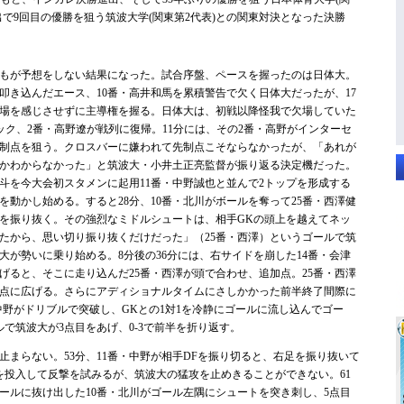
出で9回目の優勝を狙う筑波大学(関東第2代表)との関東対決となった決勝
もが予想をしない結果になった。試合序盤、ペースを握ったのは日体大。
叩き込んだエース、10番・高井和馬を累積警告で欠く日体大だったが、17
場を感じさせずに主導権を握る。日体大は、初戦以降怪我で欠場していた
ック、2番・高野遼が戦列に復帰。11分には、その2番・高野がインターセ
制点を狙う。クロスバーに嫌われて先制点こそならなかったが、「あれが
かわからなかった」と筑波大・小井土正亮監督が振り返る決定機だった。
斗を今大会初スタメンに起用11番・中野誠也と並んで2トップを形成する
を動かし始める。すると28分、10番・北川がボールを奪って25番・西澤健
足を振り抜く。その強烈なミドルシュートは、相手GKの頭上を越えてネッ
たから、思い切り振り抜くだけだった」（25番・西澤）というゴールで筑
大が勢いに乗り始める。8分後の36分には、右サイドを崩した14番・会津
げると、そこに走り込んだ25番・西澤が頭で合わせ、追加点。25番・西澤
2点に広げる。さらにアディショナルタイムにさしかかった前半終了間際に
中野がドリブルで突破し、GKとの1対1を冷静にゴールに流し込んでゴー
ルで筑波大が3点目をあげ、0-3で前半を折り返す。
まらない。53分、11番・中野が相手DFを振り切ると、右足を振り抜いて
介を投入して反撃を試みるが、筑波大の猛攻を止めきることができない。61
ボールに抜け出した10番・北川がゴール左隅にシュートを突き刺し、5点目