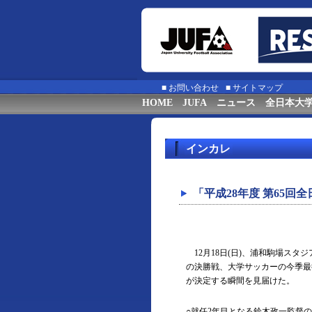
■
お問い合わせ
■
サイトマップ
HOME
JUFA
ニュース
全日本大
インカレ
「平成28年度 第65
12月18日(日)、浦和駒場スタ
の決勝戦、大学サッカーの今季最
が決定する瞬間を見届けた。
○就任2年目となる鈴木政一監督