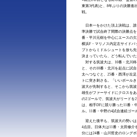
東第3代表)と、8年ぶりの決勝進
戦。
日本一をかけた頂上決戦は、誰
準決勝で試合終了間際の決勝点を
番・平川元樹を中心にエースの欠
横浜F・マリノス内定左サイドバ
プトからミドルシュートを放ち先
決まっていたら、どう転んでいた
対する筑波大は、10番・北川柊
と、その10番・北川を起点に試合
太へつなぐと、25番・西澤が左
トに突き刺さる。「いいボールき
波大が先制すると、そこから筑波
雄生がファーサイドにクロスをあ
の2ゴールで、筑波大がリードを
は、相手DFに競り勝った11番・
ル。11番・中野の4試合連続ゴー
迎えた後半も、筑波大の勢いは止
4点目。日体大は11番・太田修
分には24番・山川哲史のロング