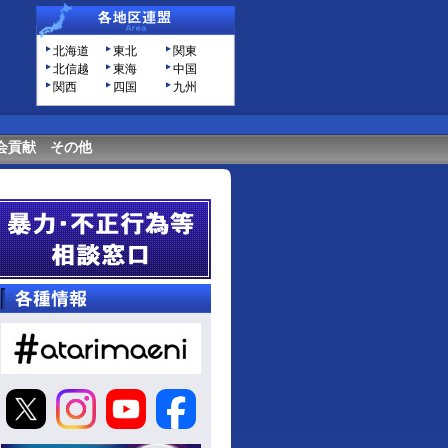
北海道
東北
関東
北信越
東海
中国
関西
四国
九州
会貢献
その他