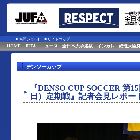
■
お問い合わせ
■
サイトマップ
HOME
JUFA
ニュース
全日本大学選抜
インカレ
総理大臣
デンソーカップ
『DENSO CUP SOCCER 
日）定期戦』記者会見レポー