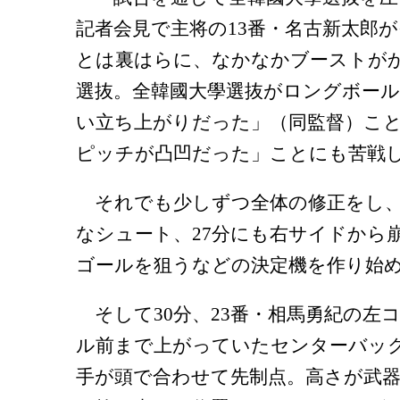
記者会見で主将の13番・名古新太郎
とは裏はらに、なかなかブーストが
選抜。全韓國大學選抜がロングボー
い立ち上がりだった」（同監督）こ
ピッチが凸凹だった」ことにも苦戦
それでも少しずつ全体の修正をし、
なシュート、27分にも右サイドから
ゴールを狙うなどの決定機を作り始
そして30分、23番・相馬勇紀の左
ル前まで上がっていたセンターバック
手が頭で合わせて先制点。高さが武