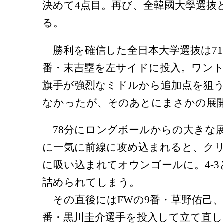
決めて4点目。再び、全韓國大學選抜
る。
勝利を確信した全日本大学選抜は71
番・末吉塁を左サイドに投入。ワント
旗手が強烈なミドルから追加点を狙
なかったが、そのあとにまさかの展
78分にロングボールからの大きな
に一気に前線に攻め込まれると、ク
に吸い込まれてオウンゴールに。4-3
詰められてしまう。
その直後にはFWの9番・草野佑己、
番・黒川圭介選手を投入して立て直