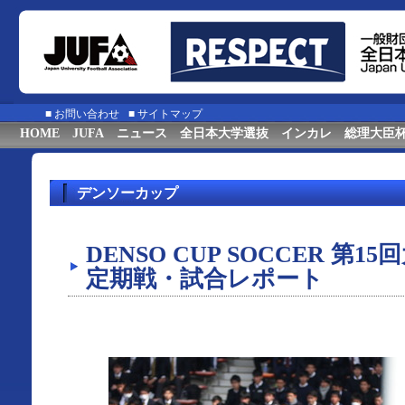
■
お問い合わせ
■
サイトマップ
HOME
JUFA
ニュース
全日本大学選抜
インカレ
総理大臣
デンソーカップ
DENSO CUP SOCCER 第
定期戦・試合レポート