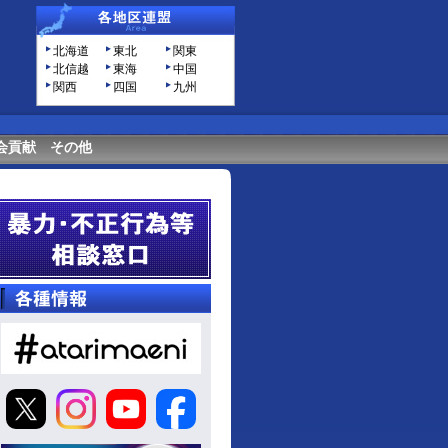
北海道
東北
関東
北信越
東海
中国
関西
四国
九州
会貢献
その他