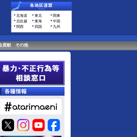
北海道
東北
関東
北信越
東海
中国
関西
四国
九州
会貢献
その他