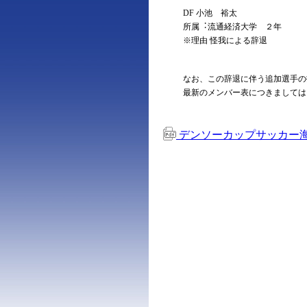
DF ⼩池 裕太
所属︓流通経済⼤学 ２年
※理由 怪我による辞退
なお、この辞退に伴う追加選手の
最新のメンバー表につきましては
デンソーカップサッカー