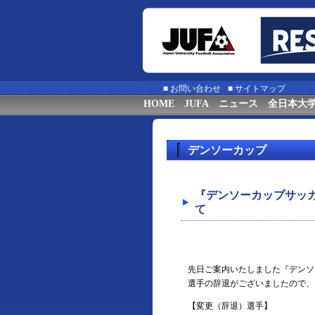
■
お問い合わせ
■
サイトマップ
HOME
JUFA
ニュース
全日本大
デンソーカップ
『デンソーカップサッ
て
先⽇ご案内いたしました『デンソ
選⼿の辞退がございましたので、
【変更（辞退）選⼿】