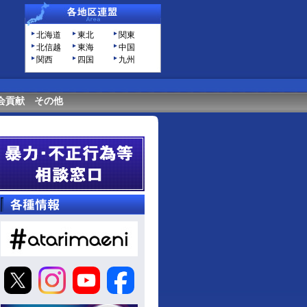
北海道
東北
関東
北信越
東海
中国
関西
四国
九州
会貢献
その他