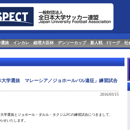
学選抜
インカレ
総理大臣杯
デンソーカップ
新人戦
Iリーグ
社
本大学選抜 マレーシア／ジョホールバル遠征」練習試合
2016/03/15
日本大学選抜とジョホール・ダルル・タクジムFCの練習試合につきまして、
らせいたします。