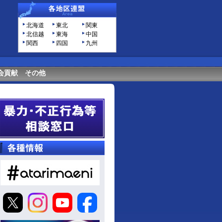
北海道
東北
関東
北信越
東海
中国
関西
四国
九州
会貢献
その他