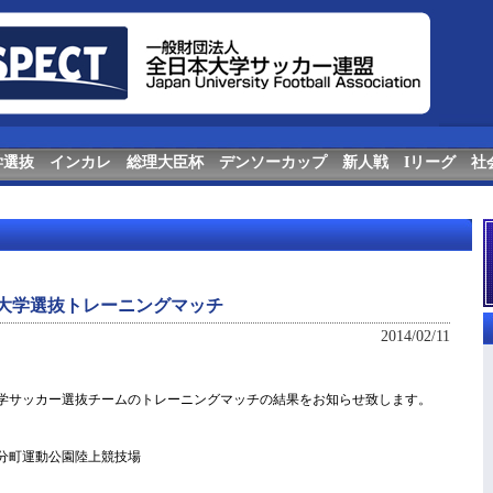
学選抜
インカレ
総理大臣杯
デンソーカップ
新人戦
Iリーグ
社
日本大学選抜トレーニングマッチ
2014/02/11
本大学サッカー選抜チームのトレーニングマッチの結果をお知らせ致します。
県 国分町運動公園陸上競技場