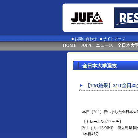
■
お問い合わせ
■
サイトマップ
HOME
JUFA
ニュース
全日本大
全日本大学選抜
【TM結果】2/11全
本日（2/11）行いました全日
【トレーニングマッチ】
2/11（火）13:00KO 鹿児島
1本目45分