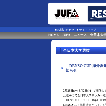
■
お問い合わせ
■
サイトマップ
HOME
JUFA
ニュース
全日本大
全日本大学選抜
「DENSO CUP 海
知らせ
2月28日から3月2日かけて開催
た選手にて全日本大学サッカー選
「DENSO CUP SOCCER
DENSO CUP 海外派遣として