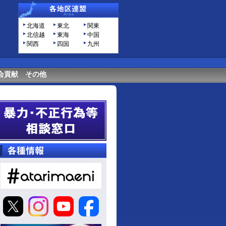
北海道
東北
関東
北信越
東海
中国
関西
四国
九州
会貢献
その他