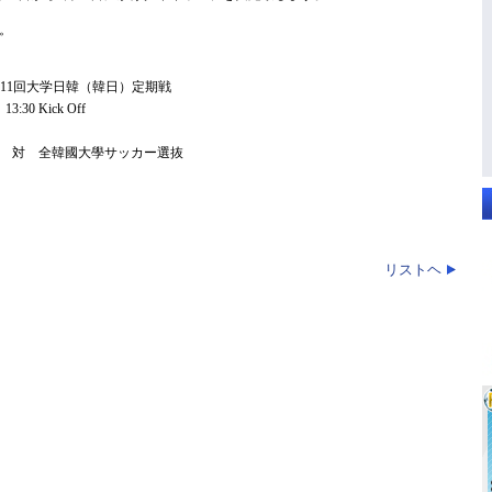
。
R 第11回大学日韓（韓日）定期戦
0 Kick Off
 対 全韓國大學サッカー選抜
リストヘ