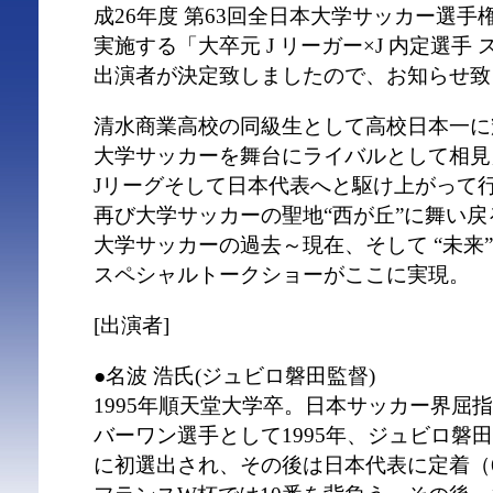
成26年度 第63回全日本大学サッカー選
実施する「大卒元 J リーガー×J 内定選手
出演者が決定致しましたので、お知らせ致
清水商業高校の同級生として高校日本一に
大学サッカーを舞台にライバルとして相見
Jリーグそして日本代表へと駆け上がって
再び大学サッカーの聖地“西が丘”に舞い戻
大学サッカーの過去～現在、そして “未来
スペシャルトークショーがここに実現。
[出演者]
●名波 浩氏(ジュビロ磐田監督)
1995年順天堂大学卒。日本サッカー界屈指
バーワン選手として1995年、ジュビロ磐
に初選出され、その後は日本代表に定着（6