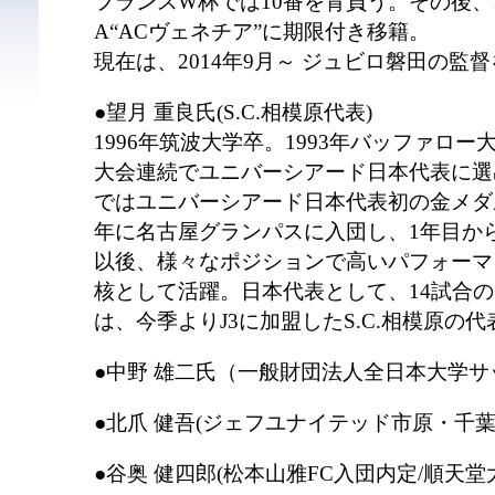
フランスW杯では10番を背負う。その後、19
A“ACヴェネチア”に期限付き移籍。
現在は、2014年9月～ ジュビロ磐田の監
●望月 重良氏(S.C.相模原代表)
1996年筑波大学卒。1993年バッファロー大
大会連続でユニバーシアード日本代表に選出
ではユニバーシアード日本代表初の金メダル
年に名古屋グランパスに入団し、1年目か
以後、様々なポジションで高いパフォーマ
核として活躍。日本代表として、14試合
は、今季よりJ3に加盟したS.C.相模原の
●中野 雄二氏（一般財団法人全日本大学
●北爪 健吾(ジェフユナイテッド市原・千葉
●谷奥 健四郎(松本山雅FC入団内定/順天堂