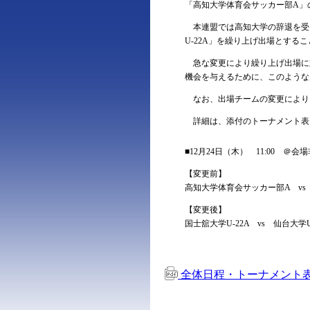
「高知大学体育会サッカー部A」
本連盟では高知大学の辞退を受
U-22A」を繰り上げ出場とする
急な変更により繰り上げ出場に
機会を与えるために、このような
なお、出場チームの変更により
詳細は、添付のトーナメント表
■12月24日（木） 11:00 ＠会
【変更前】
高知大学体育会サッカー部A vs 
【変更後】
国士舘大学U-22A vs 仙台大学U
全体日程・トーナメント表