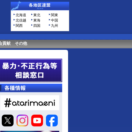
北海道
東北
関東
北信越
東海
中国
関西
四国
九州
会貢献
その他