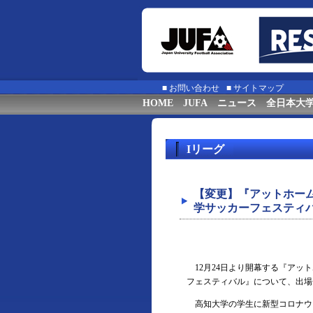
■
お問い合わせ
■
サイトマップ
HOME
JUFA
ニュース
全日本大
Iリーグ
【変更】『アットホームカ
学サッカーフェスティ
12月24日より開幕する『アット
フェスティバル』について、出場
高知大学の学生に新型コロナウ