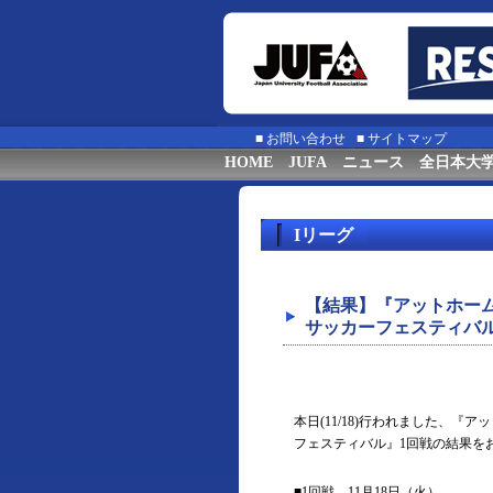
■
お問い合わせ
■
サイトマップ
HOME
JUFA
ニュース
全日本大
Iリーグ
【結果】『アットホーム
サッカーフェスティバル
本日(11/18)行われました、『
フェスティバル』1回戦の結果を
■1回戦 11月18日（火）