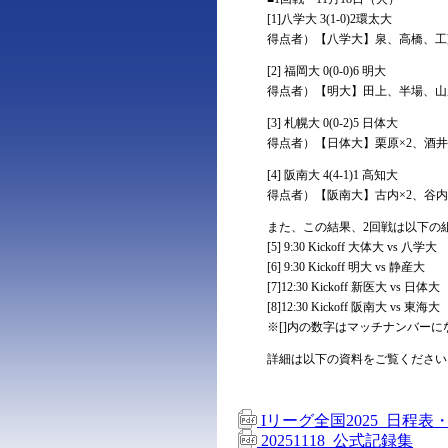
[1]八学大 3(1-0)2環太大
得点者）【八学大】泉、高橋、工
[2] 福岡大 0(0-0)6 明大
得点者）【明大】田上、半場、山
[3] 札幌大 0(0-2)5 日体大
得点者）【日体大】栗原×2、酒井
[4] 阪南大 4(4-1)1 高知大
得点者）【阪南大】古内×2、谷内
また、この結果、2回戦は以下の
[5] 9:30 Kickoff 大体大 vs 八学大
[6] 9:30 Kickoff 明大 vs 静産大
[7]12:30 Kickoff 新医大 vs 日体大
[8]12:30 Kickoff 阪南大 vs 東海大
※[]内の数字はマッチナンバーに
詳細は以下の資料をご覧ください
Iリーグ全国2025_日程表
20251118_公式記録集