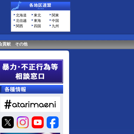
北海道
東北
関東
北信越
東海
中国
関西
四国
九州
会貢献
その他