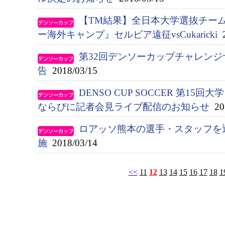
【TM結果】全日本大学選抜チー
ー海外キャンプ』セルビア遠征vsCukaricki
2
第32回デンソーカップチャレン
告
2018/03/15
DENSO CUP SOCCER 第1
ならびに記者会見ライブ配信のお知らせ
201
ロアッソ熊本の選手・スタッフを
施
2018/03/14
<<
11
12
13
14
15
16
17
18
1