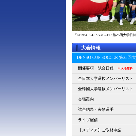
『DENSO CUP SOCCER 第25回
大会情報
DENSO CUP SOCCER 第2
開催要項・試合日程
※入場無料
全日本大学選抜メンバーリスト
全韓國大学選抜メンバーリスト
会場案内
試合結果・表彰選手
ライブ配信
【メディア】ご取材申請