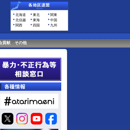
北海道
東北
関東
北信越
東海
中国
関西
四国
九州
会貢献
その他