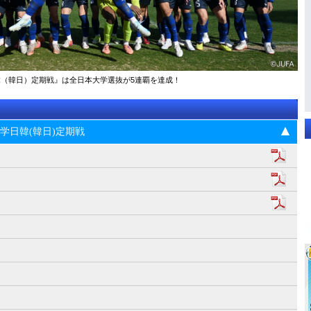
大学日韓（韓日）定期戦』は全日本大学選抜が5連覇を達成！
5回大学日韓(韓日)定期戦