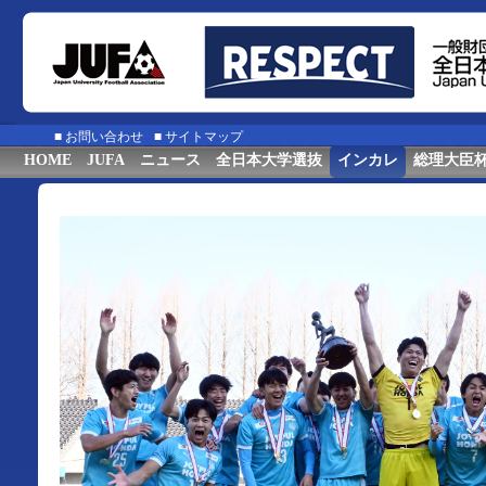
■
お問い合わせ
■
サイトマップ
HOME
JUFA
ニュース
全日本大学選抜
インカレ
総理大臣