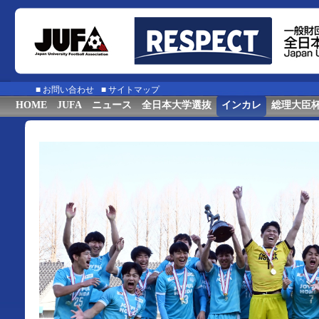
■
お問い合わせ
■
サイトマップ
HOME
JUFA
ニュース
全日本大学選抜
インカレ
総理大臣