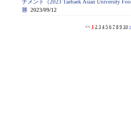
ナメント（2023 Taebaek Asian University Fo
勝
2023/09/12
<<
1
2
3
4
5
6
7
8
9
10