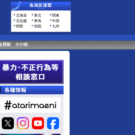
北海道
東北
関東
北信越
東海
中国
関西
四国
九州
会貢献
その他