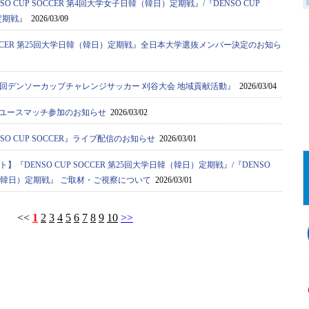
O CUP SOCCER 第4回大学女子日韓（韓日）定期戦』/『DENSO CUP
定期戦』
2026/03/09
 SOCCER 第25回大学日韓（韓日）定期戦』全日本大学選抜メンバー決定のお知ら
0回デンソーカップチャレンジサッカー 刈谷大会 地域貢献活動』
2026/03/04
ストユースマッチ参加のお知らせ
2026/03/02
O CUP SOCCER』ライブ配信のお知らせ
2026/03/01
『DENSO CUP SOCCER 第25回大学日韓（韓日）定期戦』/『DENSO
日韓（韓日）定期戦』 ご取材・ご視察について
2026/03/01
<<
1
2
3
4
5
6
7
8
9
10
>>