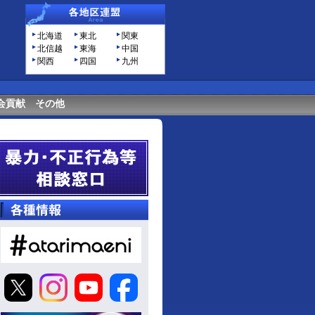
北海道
東北
関東
北信越
東海
中国
関西
四国
九州
会貢献
その他