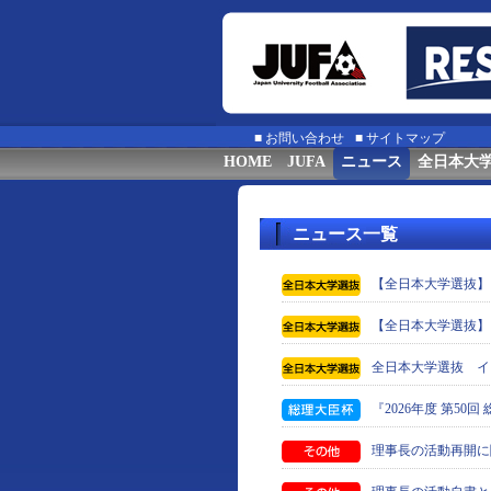
■
お問い合わせ
■
サイトマップ
HOME
JUFA
ニュース
全日本大
ニュース一覧
【全日本大学選抜】
【全日本大学選抜】
全日本大学選抜 イ
『2026年度 第5
理事長の活動再開に